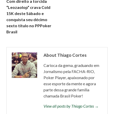
Com direito a torcida
“Leozaolop” crava Cold
15K deste Sábado e
conquista seu décimo
sexto título no PPPoker
Brasil
About Thiago Cortes
Carioca da gema, graduando em
Jornalismo pela FACHA-RIO,
Poker Player, apaixonado por
esse esporte da mente e agora
parte dessa grande família
chamada Brasil Poker!
View all posts by Thiago Cortes →