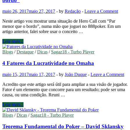
bordo”
Flop?
maio 26, 2017
maio 27, 2017
-
by
Redação
-
Leave a Comment
Neste artigo vou mostrar uma situação de Hero Call com “Par
menor que o bordo”, numa mão que joguei no 888poker. Em um
artigo anterior, falei sobre usar o conceito …
[Análise
Leia mais...
de
Mão]
Blogs
/
Destaque
/
Dicas
/
Sagaz18 - Turbo Player
Hero
Call
4 Fatores da Lucratividade no Omaha
com
“Par
maio 15, 2017
maio 17, 2017
-
by
João Duque
-
Leave a Comment
menor
que
Acredito que este artigo será útil para ampliar a sua visão de jogador.
o
Fator é um elemento que concorre para um resultado; pode ser uma
bordo”
causa, ou uma condição. Reuni …
4
Leia mais...
Fatores
da
Blogs
/
Dicas
/
Sagaz18 - Turbo Player
Lucratividade
no
Teorema Fundamental do Poker – David Sklansky