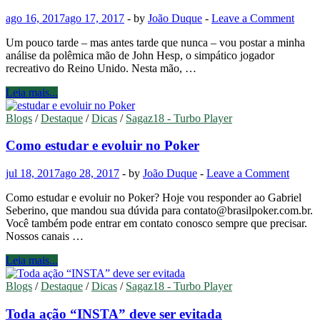
ago 16, 2017
ago 17, 2017
-
by
João Duque
-
Leave a Comment
Um pouco tarde – mas antes tarde que nunca – vou postar a minha
análise da polêmica mão de John Hesp, o simpático jogador
recreativo do Reino Unido. Nesta mão, …
Análise
Leia mais...
da
polêmica
Blogs
/
Destaque
/
Dicas
/
Sagaz18 - Turbo Player
mão
de
Como estudar e evoluir no Poker
John
Hesp
jul 18, 2017
ago 28, 2017
-
by
João Duque
-
Leave a Comment
na
WSOP
Como estudar e evoluir no Poker? Hoje vou responder ao Gabriel
2017
Seberino, que mandou sua dúvida para contato@brasilpoker.com.br.
Você também pode entrar em contato conosco sempre que precisar.
Nossos canais …
Como
Leia mais...
estudar
e
Blogs
/
Destaque
/
Dicas
/
Sagaz18 - Turbo Player
evoluir
no
Toda ação “INSTA” deve ser evitada