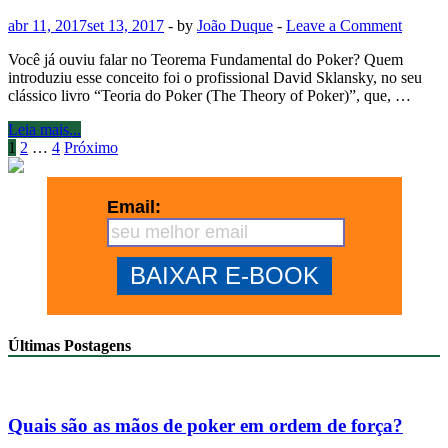
Omaha
abr 11, 2017
set 13, 2017
-
by
João Duque
-
Leave a Comment
Você já ouviu falar no Teorema Fundamental do Poker? Quem
introduziu esse conceito foi o profissional David Sklansky, no seu
clássico livro “Teoria do Poker (The Theory of Poker)”, que, …
Teorema
Leia mais...
Fundamental
Navegação
1
2
…
4
Próximo
do
por
Poker
–
posts
Email:
David
Sklansky
Últimas Postagens
Quais são as mãos de poker em ordem de força?