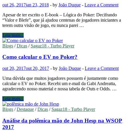
ou
out 26, 2017
jan 23, 2018
-
by
João Duque
-
Leave a Comment
focar
em
Apesar de ter escrito o E-book – Lógica do Poker: Decifrando
uma?
“Valor e Blefe”, que já ajudou centenas de jogadores iniciantes a
terem outra visão de jogo, eu nunca parei …
Conceito
Leia mais...
de
Valor
Blogs
/
Dicas
/
Sagaz18 - Turbo Player
e
Blefe
Como calcular o EV no Poker?
out 20, 2017
out 20, 2017
-
by
João Duque
-
Leave a Comment
Uma dúvida que muitos jogadores possuem é justamente como
calcular o EV no Poker. Recebi um e-mail da Gabi Andreatta,
agradecendo nosso material e nossa tabela de Outs e Odds. …
Como
Leia mais...
calcular
o
Blogs
/
Destaque
/
Dicas
/
Sagaz18 - Turbo Player
EV
no
Análise da polêmica mão de John Hesp na WSOP
Poker?
2017