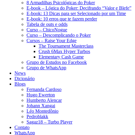
8 Armadilhas Psicológicas do Poker
E-book – Lógica do Poker: Decifrando “Valor e Blefe”
E-book: 13 Dicas para ser Selecionado por um Time
E-book: 10 erros que te fazem perder
Tabela de outs e odds
Curso – ChicoNogue
Curso – Descomplicando o Poker
Cursos – Raise Your Edge
The Tournament Masterclass
Crush 6Max Hyper Turbos
Elementary Cash Game
Grupo de Estudos no Facebook
Grupo de WhatsApp
News
Dicionário
Blogs
Fernanda Cardoso
Hugo Ewerton
Humberto Alencar
Johann Xangai
Léo Montedônio
Pedroblakk
Sagaz18 – Turbo Player
Contato
WhatsApp