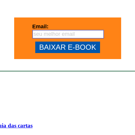
Email:
ia das cartas