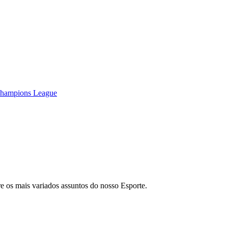
 Champions League
e os mais variados assuntos do nosso Esporte.