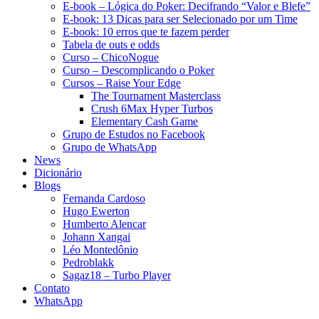
E-book – Lógica do Poker: Decifrando “Valor e Blefe”
E-book: 13 Dicas para ser Selecionado por um Time
E-book: 10 erros que te fazem perder
Tabela de outs e odds
Curso – ChicoNogue
Curso – Descomplicando o Poker
Cursos – Raise Your Edge
The Tournament Masterclass
Crush 6Max Hyper Turbos
Elementary Cash Game
Grupo de Estudos no Facebook
Grupo de WhatsApp
News
Dicionário
Blogs
Fernanda Cardoso
Hugo Ewerton
Humberto Alencar
Johann Xangai
Léo Montedônio
Pedroblakk
Sagaz18 – Turbo Player
Contato
WhatsApp