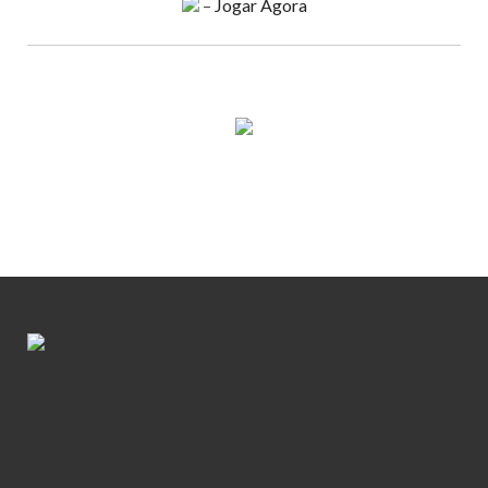
–
Jogar Agora