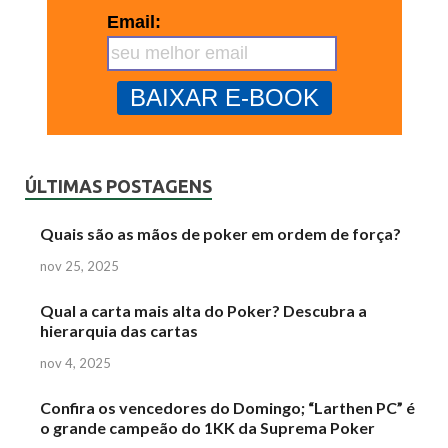
Email:
ÚLTIMAS POSTAGENS
Quais são as mãos de poker em ordem de força?
nov 25, 2025
Qual a carta mais alta do Poker? Descubra a
hierarquia das cartas
nov 4, 2025
Confira os vencedores do Domingo; “Larthen PC” é
o grande campeão do 1KK da Suprema Poker