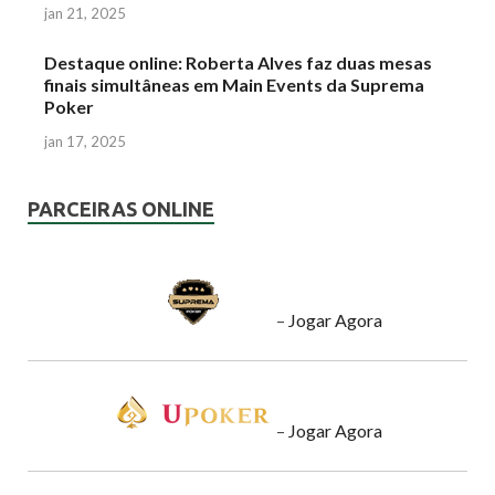
jan 21, 2025
Destaque online: Roberta Alves faz duas mesas
finais simultâneas em Main Events da Suprema
Poker
jan 17, 2025
PARCEIRAS ONLINE
–
Jogar Agora
–
Jogar Agora