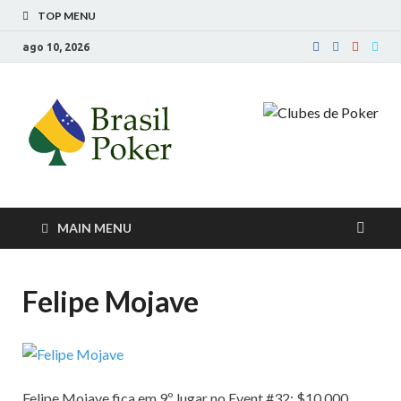
TOP MENU
ago 10, 2026
Brasil Poker
Mídia, Educação, LifeStyle e Clubes
Online
MAIN MENU
Felipe Mojave
Felipe Mojave fica em 9º lugar no Event #32: $10,000