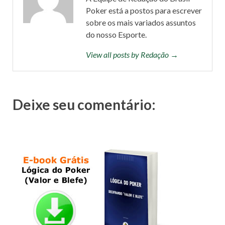
Poker está a postos para escrever
sobre os mais variados assuntos
do nosso Esporte.
View all posts by Redação →
Deixe seu comentário: