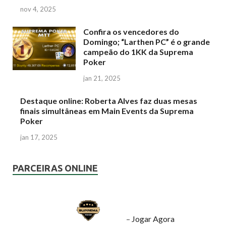
nov 4, 2025
Confira os vencedores do
Domingo; “Larthen PC” é o grande
campeão do 1KK da Suprema
Poker
jan 21, 2025
Destaque online: Roberta Alves faz duas mesas
finais simultâneas em Main Events da Suprema
Poker
jan 17, 2025
PARCEIRAS ONLINE
–
Jogar Agora