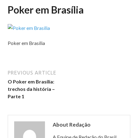
Poker em Brasília
Poker em Brasília
PREVIOUS ARTICLE
O Poker em Brasília:
trechos da história –
Parte 1
About Redação
A Equipe de Redação do Brasil