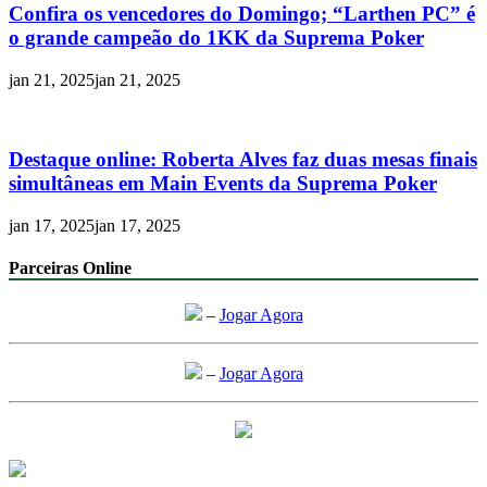
Confira os vencedores do Domingo; “Larthen PC” é
o grande campeão do 1KK da Suprema Poker
jan 21, 2025
jan 21, 2025
Destaque online: Roberta Alves faz duas mesas finais
simultâneas em Main Events da Suprema Poker
jan 17, 2025
jan 17, 2025
Parceiras Online
–
Jogar Agora
–
Jogar Agora