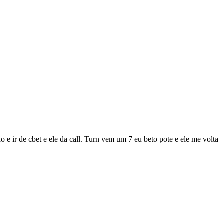
do e ir de cbet e ele da call. Turn vem um 7 eu beto pote e ele me volta