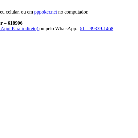
seu celular, ou em
pppoker.net
no computador.
er – 618906
Aqui Para ir direto)
ou pelo WhatsApp:
61 – 99339-1468