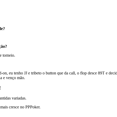
le?
ção?
e torneio.
-on, eu tenho JJ e tribeto o button que da call, o flop desce 89T e deci
uda e venço mão.
!
ntidas variadas.
 mais cresce no PPPoker.