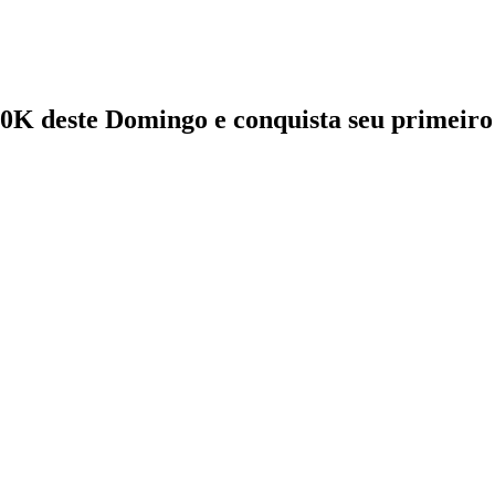
0K deste Domingo e conquista seu primeiro