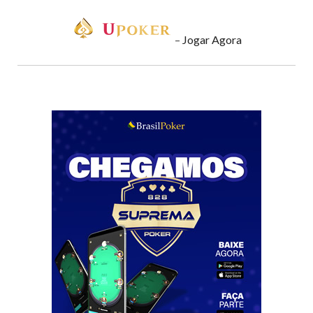
–
Jogar Agora