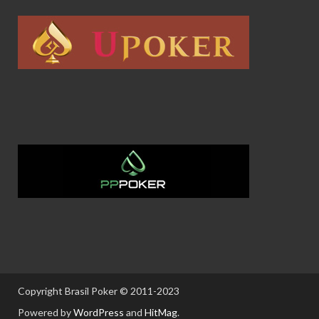
Copyright Brasil Poker © 2011-2023
Powered by
WordPress
and
HitMag
.