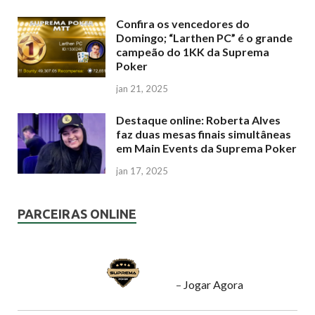
Confira os vencedores do
Domingo; “Larthen PC” é o grande
campeão do 1KK da Suprema
Poker
jan 21, 2025
Destaque online: Roberta Alves
faz duas mesas finais simultâneas
em Main Events da Suprema Poker
jan 17, 2025
PARCEIRAS ONLINE
–
Jogar Agora