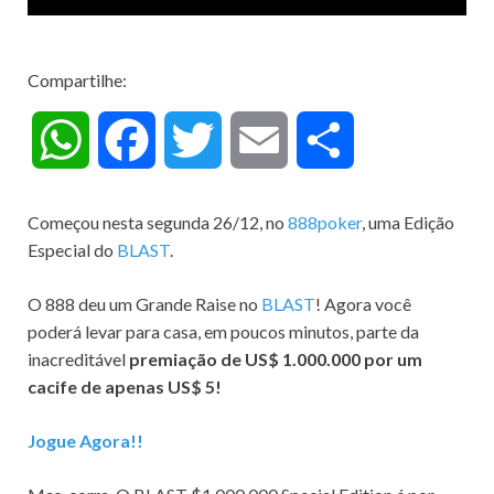
Compartilhe:
W
F
T
E
C
h
a
w
m
o
Começou nesta segunda 26/12, no
888poker
, uma Edição
Especial do
BLAST
.
a
c
i
a
m
O 888 deu um Grande Raise no
BLAST
! Agora você
t
e
t
i
p
poderá levar para casa, em poucos minutos, parte da
inacreditável
premiação de US$ 1.000.000 por um
s
b
t
l
a
cacife de apenas US$ 5!
A
o
e
r
Jogue Agora!!
p
o
r
t