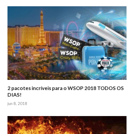
s
b
t
l
a
A
o
e
r
p
o
r
t
p
k
i
l
h
2 pacotes incríveis para o WSOP 2018 TODOS OS
DIAS!
a
jun 8, 2018
r