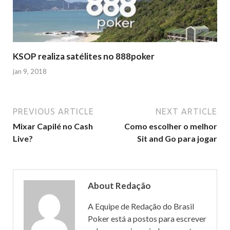
KSOP realiza satélites no 888poker
jan 9, 2018
PREVIOUS ARTICLE
NEXT ARTICLE
Mixar Capilé no Cash
Como escolher o melhor
Live?
Sit and Go para jogar
About Redação
A Equipe de Redação do Brasil
Poker está a postos para escrever