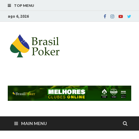
TOP MENU
ago 6, 2026
Brasil Poker
Mídia, Educação, LifeStyle e Clubes
Online
MAIN MENU