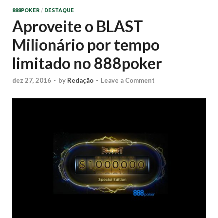
888POKER
/
DESTAQUE
Aproveite o BLAST
Milionário por tempo
limitado no 888poker
dez 27, 2016
-
by
Redação
-
Leave a Comment