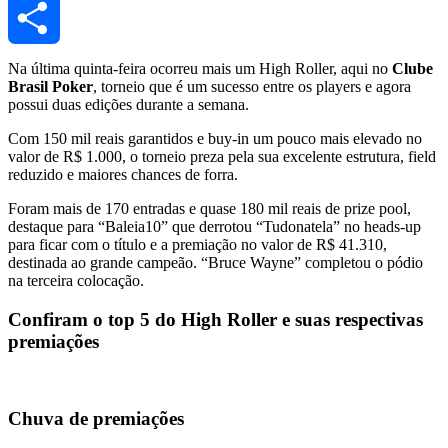
Email
Na última quinta-feira ocorreu mais um High Roller, aqui no
Clube
Compartilhar
Brasil Poker
, torneio que é um sucesso entre os players e agora
possui duas edições durante a semana.
Com 150 mil reais garantidos e buy-in um pouco mais elevado no
valor de R$ 1.000, o torneio preza pela sua excelente estrutura, field
reduzido e maiores chances de forra.
Foram mais de 170 entradas e quase 180 mil reais de prize pool,
destaque para “Baleia10” que derrotou “Tudonatela” no heads-up
para ficar com o título e a premiação no valor de R$ 41.310,
destinada ao grande campeão. “Bruce Wayne” completou o pódio
na terceira colocação.
Confiram o top 5 do High Roller e suas respectivas
premiações
Chuva de premiações