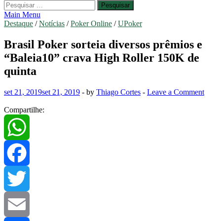
Pesquisar
por:
Main Menu
Destaque
/
Notícias
/
Poker Online
/
UPoker
Brasil Poker sorteia diversos prêmios e
“Baleia10” crava High Roller 150K de
quinta
set 21, 2019
set 21, 2019
-
by
Thiago Cortes
-
Leave a Comment
Compartilhe:
WhatsApp
Facebook
Twitter