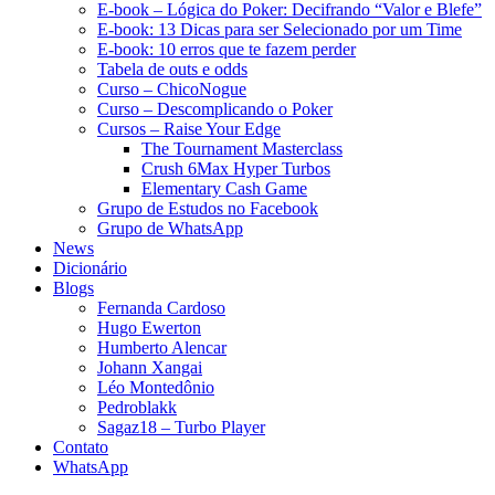
E-book – Lógica do Poker: Decifrando “Valor e Blefe”
E-book: 13 Dicas para ser Selecionado por um Time
E-book: 10 erros que te fazem perder
Tabela de outs e odds
Curso – ChicoNogue
Curso – Descomplicando o Poker
Cursos – Raise Your Edge
The Tournament Masterclass
Crush 6Max Hyper Turbos
Elementary Cash Game
Grupo de Estudos no Facebook
Grupo de WhatsApp
News
Dicionário
Blogs
Fernanda Cardoso
Hugo Ewerton
Humberto Alencar
Johann Xangai
Léo Montedônio
Pedroblakk
Sagaz18 – Turbo Player
Contato
WhatsApp