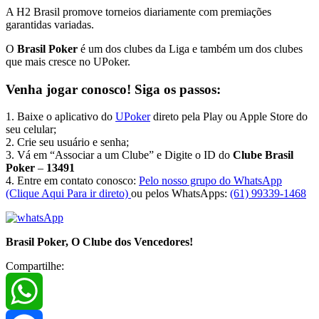
A H2 Brasil promove torneios diariamente com premiações
garantidas variadas.
O
Brasil Poker
é um dos clubes da Liga e também um dos clubes
que mais cresce no UPoker.
Venha jogar conosco! Siga os passos:
1. Baixe o aplicativo do
UPoker
direto pela Play ou Apple Store do
seu celular;
2. Crie seu usuário e senha;
3. Vá em “Associar a um Clube” e Digite o ID do
Clube Brasil
Poker
–
13491
4. Entre em contato conosco:
Pelo nosso grupo do WhatsApp
(Clique Aqui Para ir direto)
ou pelos WhatsApps:
(61) 99339-1468
Brasil Poker, O Clube dos Vencedores!
Compartilhe: