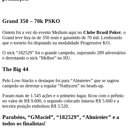
Grand 350 – 70k PSKO
Ontem foi a vez do evento Medium aqui no
Clube Brasil Poker
, o
Grand teve buy-in de 350 reais e garantido de 70 mil. Lembrando
que o torneio foi disputado na modalidade Progressive KO.
O nick “182529” foi o grande campeão, superando 289 adversários
e derrotando o nick “Melhor” no HU.
The Big 44
Pelo Low-Stacks o destaque foi para “Almireiev” que se sagrou
campeão ao derrotar a regular “Nathyzen” no heads-up.
Foram mais de 1.545 ações e o primeiro lugar, ficou com o prêmio
no valor de R$ 9.600, o segundo colocado faturou R$ 5.600 e a
terceira posição embolsou R$ 3.520.
Parabéns, “GMaciel”, “182529”, “Almireiev” e a
todos os finalistas!