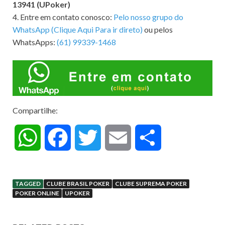
13941 (UPoker)
4. Entre em contato conosco:
Pelo nosso grupo do
WhatsApp (Clique Aqui Para ir direto)
ou pelos
WhatsApps:
(61) 99339-1468
Compartilhe:
W
F
T
E
C
h
a
w
m
o
TAGGED
CLUBE BRASIL POKER
CLUBE SUPREMA POKER
a
c
i
a
m
POKER ONLINE
UPOKER
t
e
t
i
p