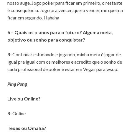
nosso auge. Jogo poker para ficar em primeiro, o restante
é consequência. Jogo pra vencer, quero vencer, me queima
ficar em segundo. Hahaha
6 – Quais os planos para o futuro? Alguma meta,
objetivo ou sonho para conquistar?
R:
Continuar estudando e jogando, minha meta é jogar de
igual pra igual com os melhores e acredito que o sonho de
cada profissional de poker é estar em Vegas para wsop.
Ping Pong
Live ou Online?
R:
Online
Texas ou Omaha?