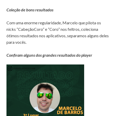
Coleção de bons resultados
Com uma enorme regularidade, Marcelo que pilota os
nicks “CabeçãoCoro” e “Coro” nos feltros, coleciona
ótimos resultados nos aplicativos, separamos alguns deles
para vocês.
Confiram alguns dos grandes resultados do player