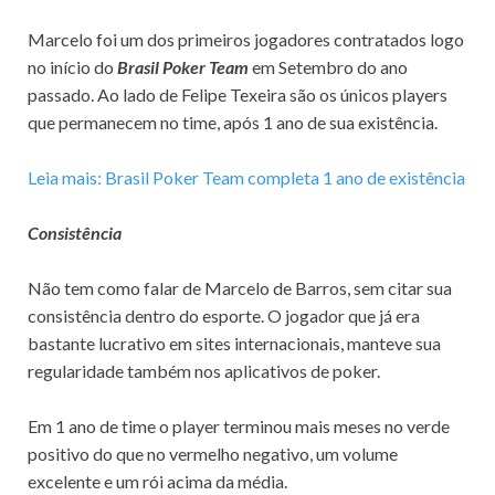
Marcelo foi um dos primeiros jogadores contratados logo
l
no início do
Brasil Poker Team
em Setembro do ano
passado. Ao lado de Felipe Texeira são os únicos players
h
que permanecem no time, após 1 ano de sua existência.
a
Leia mais: Brasil Poker Team completa 1 ano de existência
r
Consistência
Não tem como falar de Marcelo de Barros, sem citar sua
consistência dentro do esporte. O jogador que já era
bastante lucrativo em sites internacionais, manteve sua
regularidade também nos aplicativos de poker.
Em 1 ano de time o player terminou mais meses no verde
positivo do que no vermelho negativo, um volume
excelente e um rói acima da média.