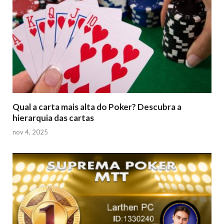
Qual a carta mais alta do Poker? Descubra a
hierarquia das cartas
nov 4, 2025