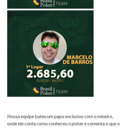
Nossa equipe bateu um papo exclusivo com o mineiro,
onde ele conta como conheceu o poker e comenta o que o