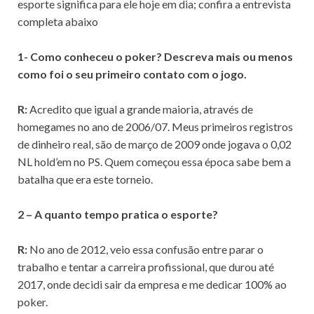
esporte significa para ele hoje em dia; confira a entrevista
completa abaixo
1- Como conheceu o poker? Descreva mais ou menos
como foi o seu primeiro contato com o jogo.
R:
Acredito que igual a grande maioria, através de
homegames no ano de 2006/07. Meus primeiros registros
de dinheiro real, são de março de 2009 onde jogava o 0,02
NL hold’em no PS. Quem começou essa época sabe bem a
batalha que era este torneio.
2 – A quanto tempo pratica o esporte?
R:
No ano de 2012, veio essa confusão entre parar o
trabalho e tentar a carreira profissional, que durou até
2017, onde decidi sair da empresa e me dedicar 100% ao
poker.