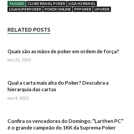
TAGGED
CLUBE BRASIL POKER
LIGA H2 BRASIL
a
c
i
a
m
LIGASUPERPOKER
POKER ONLINE
PPPOKER
UPOKER
t
e
t
i
p
RELATED POSTS
s
b
t
l
a
Quais são as mãos de poker em ordem de força?
A
o
e
r
nov 25, 2025
p
o
r
t
Qual a carta mais alta do Poker? Descubra a
p
k
i
hierarquia das cartas
nov 4, 2025
l
h
Confira os vencedores do Domingo; “Larthen PC”
é o grande campeão do 1KK da Suprema Poker
a