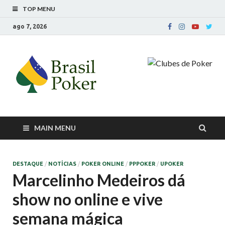
TOP MENU
ago 7, 2026
Brasil Poker
Mídia, Educação, LifeStyle e Clubes
Online
MAIN MENU
DESTAQUE
/
NOTÍCIAS
/
POKER ONLINE
/
PPPOKER
/
UPOKER
Marcelinho Medeiros dá
show no online e vive
semana mágica