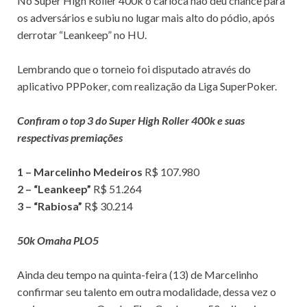
No Super High Roller 400k o carioca não deu chance para
os adversários e subiu no lugar mais alto do pódio, após
derrotar “Leankeep” no HU.
Lembrando que o torneio foi disputado através do
aplicativo PPPoker, com realização da Liga SuperPoker.
Confiram o top 3 do Super High Roller 400k e suas
respectivas premiações
1 – Marcelinho Medeiros
R$ 107.980
2 – “Leankeep”
R$ 51.264
3 – “Rabiosa”
R$ 30.214
50k Omaha PLO5
Ainda deu tempo na quinta-feira (13) de Marcelinho
confirmar seu talento em outra modalidade, dessa vez o