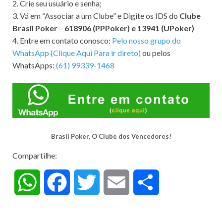
2. Crie seu usuário e senha;
3. Vá em “Associar a um Clube” e Digite os IDS do
Clube
Brasil Poker
–
618906 (PPPoker) e 13941 (UPoker)
4. Entre em contato conosco:
Pelo nosso grupo do
WhatsApp (Clique Aqui Para ir direto)
ou pelos
WhatsApps:
(61) 99339-1468
Brasil Poker, O Clube dos Vencedores!
Compartilhe:
W
F
T
E
C
h
a
w
m
o