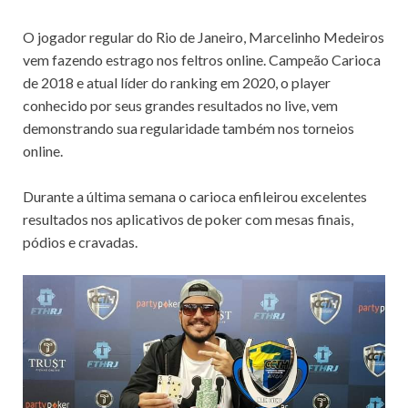
O jogador regular do Rio de Janeiro, Marcelinho Medeiros
a
c
i
a
m
vem fazendo estrago nos feltros online. Campeão Carioca
de 2018 e atual líder do ranking em 2020, o player
t
e
t
i
p
conhecido por seus grandes resultados no live, vem
demonstrando sua regularidade também nos torneios
s
b
t
l
a
online.
A
o
e
r
Durante a última semana o carioca enfileirou excelentes
resultados nos aplicativos de poker com mesas finais,
p
o
r
t
pódios e cravadas.
p
k
i
l
h