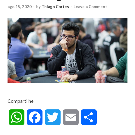
ago 15, 2020
-
by
Thiago Cortes
-
Leave a Comment
Compartilhe:
W
F
T
E
C
h
a
w
m
o