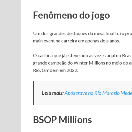
p
o
e
l
p
Fenômeno do jogo
k
r
a
Um dos grandes destaques da mesa final foi o pro
r
main event na carreira em apenas dois anos.
O carioca que já esteve outras vezes aqui no Brasil
t
grande campeão do Winter Millions no meio do 
Rio, também em 2022.
i
l
Leia mais:
Após trave no Rio Marcelo Mede
h
BSOP Millions
a