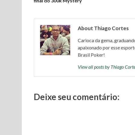
final do 300k Mystery
l
About Thiago Cortes
h
Carioca da gema, graduand
a
apaixonado por esse esport
Brasil Poker!
r
View all posts by Thiago Cor
Deixe seu comentário: