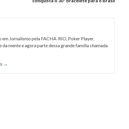
conquista o 30º bracelete para o Brasil
o em Jornalismo pela FACHA-RIO, Poker Player,
e da mente e agora parte dessa grande família chamada
tes →