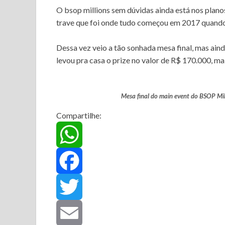
r
O bsop millions sem dúvidas ainda está nos plano
trave que foi onde tudo começou em 2017 quando e
Dessa vez veio a tão sonhada mesa final, mas ainda
levou pra casa o prize no valor de R$ 170.000, ma
Mesa final do main event do BSOP Mil
Compartilhe:
W
h
F
a
a
T