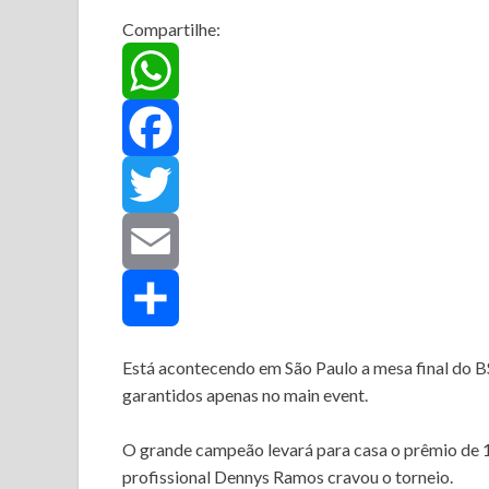
Compartilhe:
W
h
F
a
a
T
t
c
w
E
s
e
i
m
C
Está acontecendo em São Paulo a mesa final do B
garantidos apenas no main event.
A
b
t
a
o
O grande campeão levará para casa o prêmio de 1
p
o
t
i
m
profissional Dennys Ramos cravou o torneio.