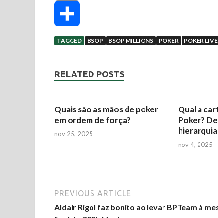
t
c
w
E
s
e
i
m
C
TAGGED
BSOP
BSOP MILLIONS
POKER
POKER LIVE
A
b
t
a
o
RELATED POSTS
p
o
t
i
m
Quais são as mãos de poker
Qual a car
p
o
e
l
p
em ordem de força?
Poker? De
hierarquia
nov 25, 2025
k
r
a
nov 4, 2025
r
t
PREVIOUS ARTICLE
Aldair Rigol faz bonito ao levar BPTeam à me
i