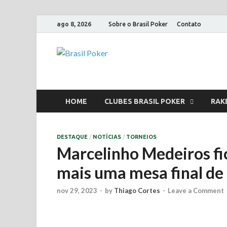
ago 8, 2026
Sobre o Brasil Poker
Contato
Brasil Poker
Mídia, Educação, LifeStyle e Clubes
HOME
CLUBES BRASIL POKER
RAK
DESTAQUE
/
NOTÍCIAS
/
TORNEIOS
Marcelinho Medeiros fi
mais uma mesa final d
nov 29, 2023
-
by
Thiago Cortes
-
Leave a Comment