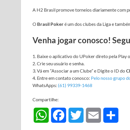
A H2 Brasil promove torneios diariamente com p
O
Brasil Poker
é um dos clubes da Liga e també
Venha jogar conosco! Segu
1. Baixe o aplicativo do UPoker direto pela Play o
2. Crie seu usuário e senha.
3. Vá em “Associar a um Clube” e Digite o ID do
Cl
4. Entre em contato conosco:
Pelo nosso grupo do
WhatsApps:
(61) 99339-1468
Compartilhe:
W
F
T
E
C