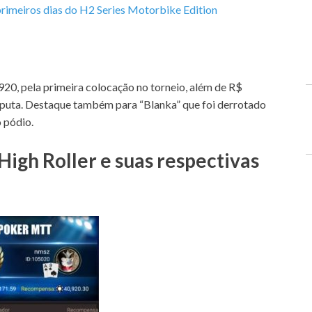
rimeiros dias do H2 Series Motorbike Edition
920, pela primeira colocação no torneio, além de R$
sputa. Destaque também para “Blanka” que foi derrotado
 pódio.
High Roller e suas respectivas