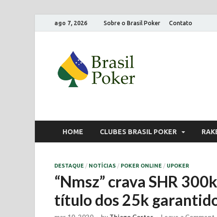
ago 7, 2026
Sobre o Brasil Poker
Contato
Brasil 
Mídia, Educação, LifeSt
HOME
CLUBES BRASIL POKER
RAK
DESTAQUE
/
NOTÍCIAS
/
POKER ONLINE
/
UPOKER
“Nmsz” crava SHR 300k 
título dos 25k garantid