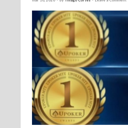
mar 10, 2020
-
by
Thiago Cortes
-
Leave a Comment