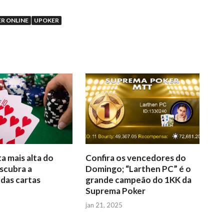
R ONLINE
UPOKER
ta mais alta do
Confira os vencedores do
scubra a
Domingo; “Larthen PC” é o
 das cartas
grande campeão do 1KK da
Suprema Poker
jan 21, 2025