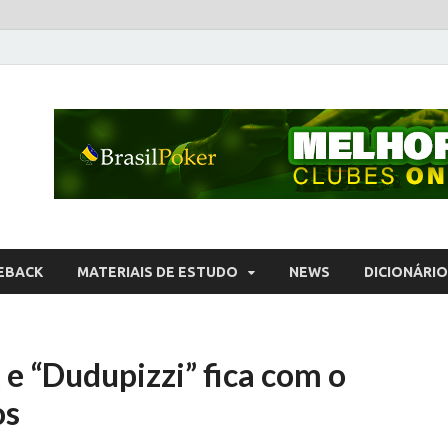
Poker
yle e Clubes Online
EBACK
MATERIAIS DE ESTUDO
NEWS
DICIONÁRIO
e “Dudupizzi” fica com o
os