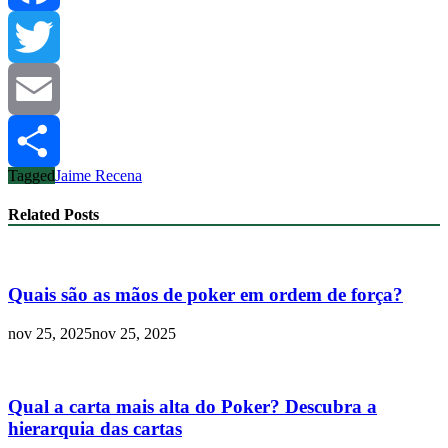
Facebook
Twitter
Email
Tagged
Jaime Recena
Compartilhar
Related Posts
Quais são as mãos de poker em ordem de força?
nov 25, 2025
nov 25, 2025
Qual a carta mais alta do Poker? Descubra a
hierarquia das cartas