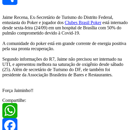
Compartilhar
Jaime Recena, Ex-Secretário de Turismo do Distrito Federal,
entusiasta do Poker e jogador dos
Clubes Brasil Poker
está internado
desde sexta-feira (24/09) em um hospital de Brasília com 50% do
pulmão comprometido devido à Covid-19.
A comunidade do poker está em grande corrente de energia positiva
pela sua pronta recuperação.
Segundo informações do R7, Jaime não precisou ser internado na
UTI, e apresentou melhora na saturação de oxigênio desde sábado
(25). Além de secretário de Turismo do DF, ele também foi
presidente da Associação Brasileira de Bares e Restaurantes.
Força Jaiminho!!
Compartilhe:
WhatsApp