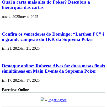
Qual a carta mais alta do Poker? Descubra a
hierarquia das cartas
nov 4, 2025
nov 4, 2025
Confira os vencedores do Domingo; “Larthen PC” é
o grande campeão do 1KK da Suprema Poker
jan 21, 2025
jan 21, 2025
Destaque online: Roberta Alves faz duas mesas finais
simultâneas em Main Events da Suprema Poker
jan 17, 2025
jan 17, 2025
Parceiras Online
–
Jogar Agora