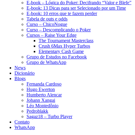
E-book – Lógica do Poker: Decifrando “Valor e Blefe”
E-book: 13 Dicas para ser Selecionado por um Time
E-book: 10 erros que te fazem perder
Tabela de outs e odds
Curso – ChicoNogue
Curso – Descomplicando o Poker
Cursos – Raise Your Edge
The Tournament Masterclass
Crush 6Max Hyper Turbos
Elementary Cash Game
Grupo de Estudos no Facebook
Grupo de WhatsApp
News
Dicionário
Blogs
Fernanda Cardoso
Hugo Ewerton
Humberto Alencar
Johann Xangai
Léo Montedônio
Pedroblakk
Sagaz18 – Turbo Player
Contato
WhatsApp