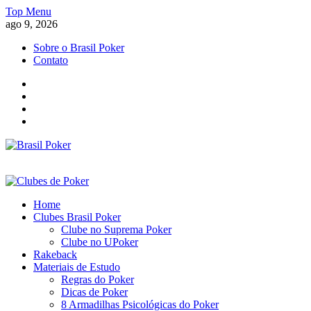
Skip
Top Menu
to
ago 9, 2026
content
Sobre o Brasil Poker
Contato
Facebook
instagram
youtube
twitter
Brasil Poker
Mídia, Educação, LifeStyle e Clubes Online
Home
Clubes Brasil Poker
Clube no Suprema Poker
Clube no UPoker
Rakeback
Materiais de Estudo
Regras do Poker
Dicas de Poker
8 Armadilhas Psicológicas do Poker