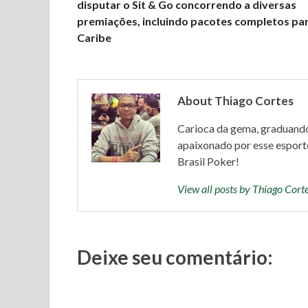
disputar o Sit & Go concorrendo a diversas
premiações, incluindo pacotes completos pa
Caribe
About Thiago Cortes
Carioca da gema, graduand
apaixonado por esse esport
Brasil Poker!
View all posts by Thiago Cor
Deixe seu comentário: