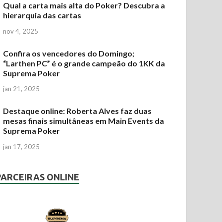
Qual a carta mais alta do Poker? Descubra a
hierarquia das cartas
nov 4, 2025
Confira os vencedores do Domingo;
“Larthen PC” é o grande campeão do 1KK da
Suprema Poker
jan 21, 2025
Destaque online: Roberta Alves faz duas
mesas finais simultâneas em Main Events da
Suprema Poker
jan 17, 2025
PARCEIRAS ONLINE