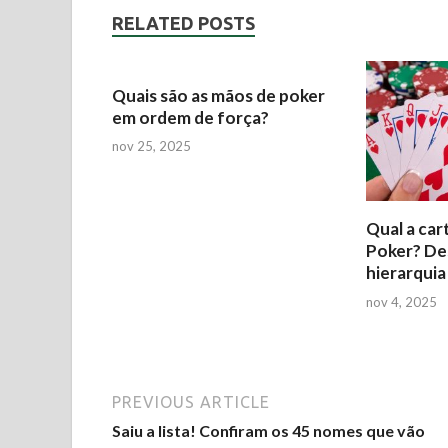
t
e
t
i
p
RELATED POSTS
s
b
t
l
a
Quais são as mãos de poker
em ordem de força?
A
o
e
r
nov 25, 2025
p
o
r
t
p
k
i
Qual a car
Poker? De
hierarquia
l
nov 4, 2025
h
a
PREVIOUS ARTICLE
Saiu a lista! Confiram os 45 nomes que vão
r