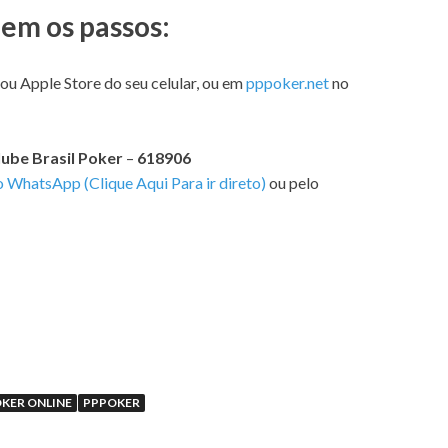
em os passos:
 ou Apple Store do seu celular, ou em
pppoker.net
no
lube Brasil Poker
–
618906
 WhatsApp (Clique Aqui Para ir direto)
ou pelo
KER ONLINE
PPPOKER