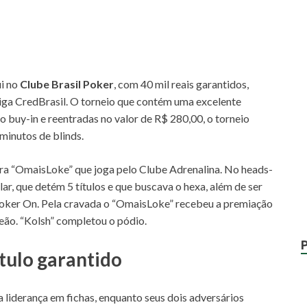
ui no
Clube Brasil Poker
, com 40 mil reais garantidos,
iga CredBrasil. O torneio que contém uma excelente
 o buy-in e reentradas no valor de R$ 280,00, o torneio
 minutos de blinds.
ra “OmaisLoke” que joga pelo Clube Adrenalina. No heads-
ar, que detém 5 títulos e que buscava o hexa, além de ser
Poker On. Pela cravada o “OmaisLoke” recebeu a premiação
eão. “Kolsh” completou o pódio.
tulo garantido
liderança em fichas, enquanto seus dois adversários