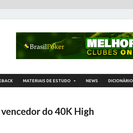
Poker
yle e Clubes Online
EBACK
MATERIAIS DE ESTUDO
NEWS
DICIONÁRIO
 vencedor do 40K High