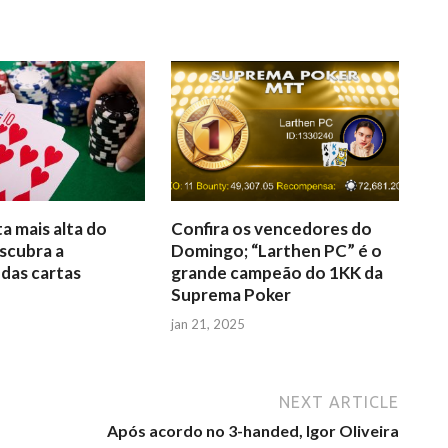
ta mais alta do
Confira os vencedores do
scubra a
Domingo; “Larthen PC” é o
 das cartas
grande campeão do 1KK da
Suprema Poker
jan 21, 2025
NEXT ARTICLE
Após acordo no 3-handed, Igor Oliveira