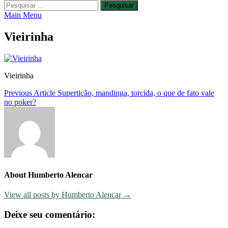
Pesquisar
por:
Main Menu
Vieirinha
Vieirinha
Navegação
Previous Article
Supertição, mandinga, torcida, o que de fato vale
no poker?
de
Post
About Humberto Alencar
View all posts by Humberto Alencar →
Deixe seu comentário: