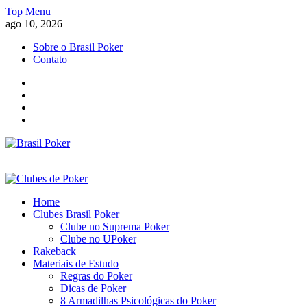
Skip
Top Menu
to
ago 10, 2026
content
Sobre o Brasil Poker
Contato
Facebook
instagram
youtube
twitter
Brasil Poker
Mídia, Educação, LifeStyle e Clubes Online
Home
Clubes Brasil Poker
Clube no Suprema Poker
Clube no UPoker
Rakeback
Materiais de Estudo
Regras do Poker
Dicas de Poker
8 Armadilhas Psicológicas do Poker