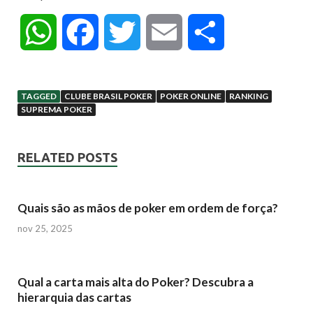
W
F
T
E
C
h
a
w
m
o
TAGGED
CLUBE BRASIL POKER
POKER ONLINE
RANKING
a
c
i
a
m
SUPREMA POKER
t
e
t
i
p
RELATED POSTS
s
b
t
l
a
Quais são as mãos de poker em ordem de força?
A
o
e
r
nov 25, 2025
p
o
r
t
Qual a carta mais alta do Poker? Descubra a
p
k
i
hierarquia das cartas