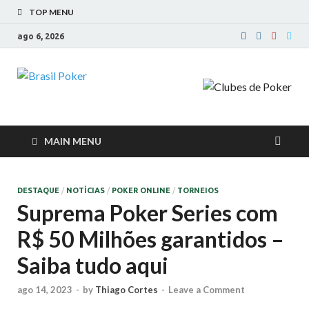
TOP MENU
ago 6, 2026
Brasil Poker
Mídia, Educação, LifeStyle e Clubes Online
MAIN MENU
DESTAQUE
/
NOTÍCIAS
/
POKER ONLINE
/
TORNEIOS
Suprema Poker Series com
R$ 50 Milhões garantidos –
Saiba tudo aqui
ago 14, 2023
-
by
Thiago Cortes
-
Leave a Comment