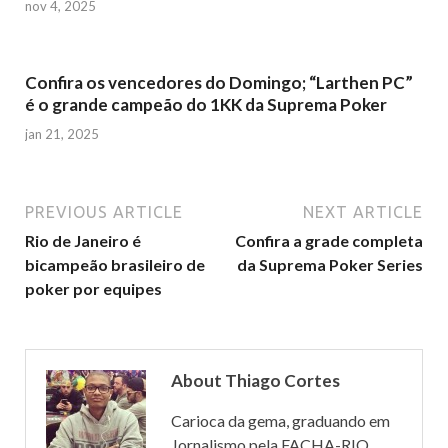
nov 4, 2025
l
h
Confira os vencedores do Domingo; “Larthen PC”
é o grande campeão do 1KK da Suprema Poker
a
jan 21, 2025
r
PREVIOUS ARTICLE
NEXT ARTICLE
Rio de Janeiro é
Confira a grade completa
bicampeão brasileiro de
da Suprema Poker Series
poker por equipes
About Thiago Cortes
Carioca da gema, graduando em
Jornalismo pela FACHA-RIO,