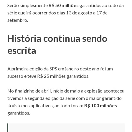
p
o
r
t
Serão simplesmente
R$ 50 milhões
garantidos ao todo da
série que irá ocorrer dos dias 13 de agosto a 17 de
p
k
i
setembro.
l
História continua sendo
escrita
h
a
A primeira edição da SPS em janeiro deste ano foi um
sucesso e teve R$ 25 milhões garantidos.
r
No finalzinho de abril, início de maio a explosão aconteceu
tivemos a segunda edição da série com o maior garantido
já visto nos aplicativos, ao todo foram
R$ 100 milhões
garantidos.