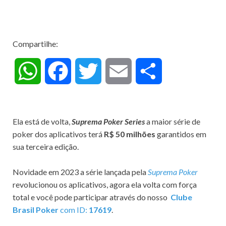
Compartilhe:
W
F
T
E
C
h
a
w
m
o
Ela está de volta,
Suprema Poker Series
a maior série de
a
c
i
a
m
poker dos aplicativos terá
R$ 50 milhões
garantidos em
sua terceira edição.
t
e
t
i
p
Novidade em 2023 a série lançada pela
Suprema Poker
s
b
t
l
a
revolucionou os aplicativos, agora ela volta com força
total e você pode participar através do nosso
Clube
A
o
e
r
Brasil Poker
com ID:
17619
.