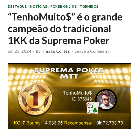
DESTAQUE
/
NOTÍCIAS
/
POKER ONLINE
/
TORNEIOS
“TenhoMuito$” é o grande
campeão do tradicional
1KK da Suprema Poker
jan 23, 2024
-
by
Thiago Cortes
-
Leave a Comment