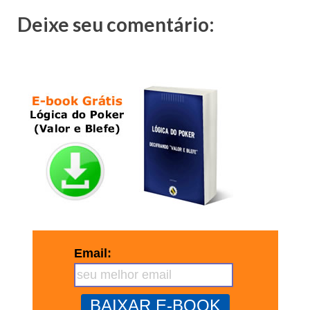
Deixe seu comentário:
Email: