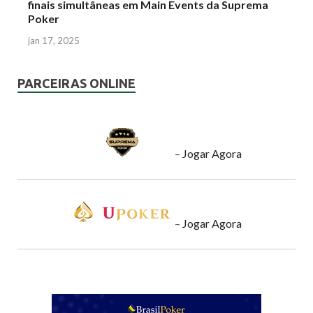
finais simultâneas em Main Events da Suprema
Poker
jan 17, 2025
PARCEIRAS ONLINE
–
Jogar Agora
–
Jogar Agora