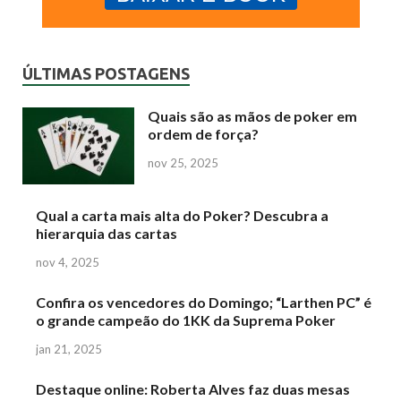
ÚLTIMAS POSTAGENS
Quais são as mãos de poker em
ordem de força?
nov 25, 2025
Qual a carta mais alta do Poker? Descubra a
hierarquia das cartas
nov 4, 2025
Confira os vencedores do Domingo; “Larthen PC” é
o grande campeão do 1KK da Suprema Poker
jan 21, 2025
Destaque online: Roberta Alves faz duas mesas