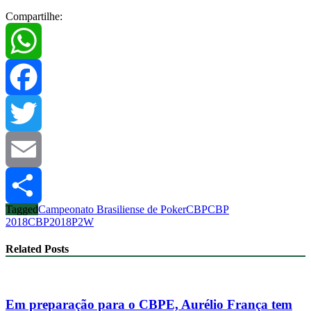
Compartilhe:
WhatsApp
Facebook
Twitter
Email
Tagged
Campeonato Brasiliense de Poker
CBP
CBP
Compartilhar
2018
CBP2018
P2W
Related Posts
Em preparação para o CBPE, Aurélio França tem