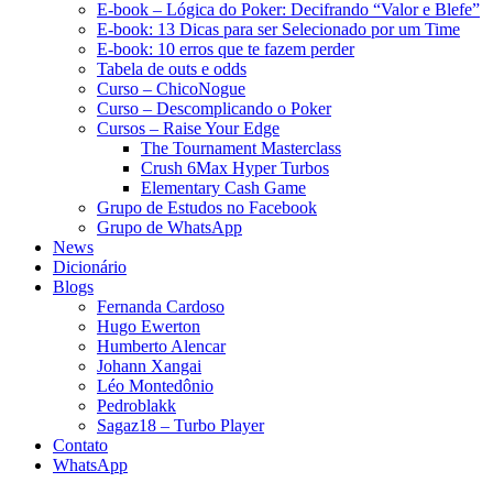
E-book – Lógica do Poker: Decifrando “Valor e Blefe”
E-book: 13 Dicas para ser Selecionado por um Time
E-book: 10 erros que te fazem perder
Tabela de outs e odds
Curso – ChicoNogue
Curso – Descomplicando o Poker
Cursos – Raise Your Edge
The Tournament Masterclass
Crush 6Max Hyper Turbos
Elementary Cash Game
Grupo de Estudos no Facebook
Grupo de WhatsApp
News
Dicionário
Blogs
Fernanda Cardoso
Hugo Ewerton
Humberto Alencar
Johann Xangai
Léo Montedônio
Pedroblakk
Sagaz18 – Turbo Player
Contato
WhatsApp