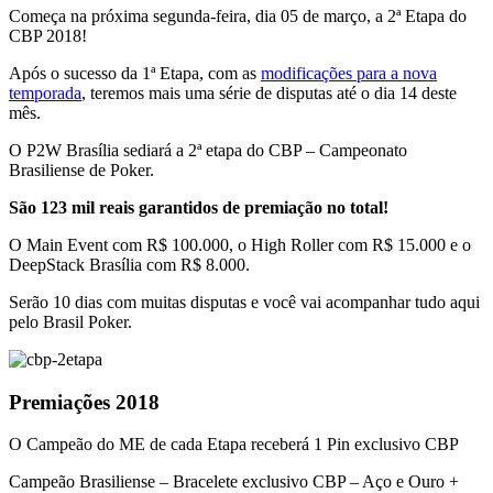
Começa na próxima segunda-feira, dia 05 de março, a 2ª Etapa do
Compartilhar
CBP 2018!
Após o sucesso da 1ª Etapa, com as
modificações para a nova
temporada
, teremos mais uma série de disputas até o dia 14 deste
mês.
O P2W Brasília sediará a 2ª etapa do CBP – Campeonato
Brasiliense de Poker.
São 123 mil reais garantidos de premiação no total!
O Main Event com R$ 100.000, o High Roller com R$ 15.000 e o
DeepStack Brasília com R$ 8.000.
Serão 10 dias com muitas disputas e você vai acompanhar tudo aqui
pelo Brasil Poker.
Premiações 2018
O Campeão do ME de cada Etapa receberá 1 Pin exclusivo CBP
Campeão Brasiliense – Bracelete exclusivo CBP – Aço e Ouro +